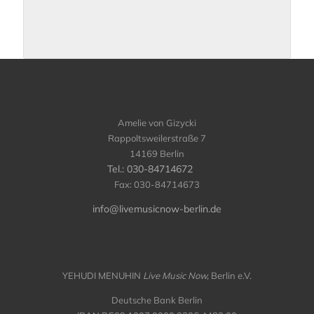
Amelie von Gizycki
Rappoltsweilerstraße 7
14169 Berlin
Tel.: 030-84714672
Fax: 030-84714673
info@livemusicnow-berlin.de
YEHUDI MENUHIN
Live Music Now,
Berlin e.V.
Deutsche Bank Berlin