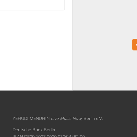
YEHUDI MENUHIN
Live Music Now,
Berlin e.V.
Deutsche Bank Berlin
IBAN DE09 1007 0000 0306 4482 00