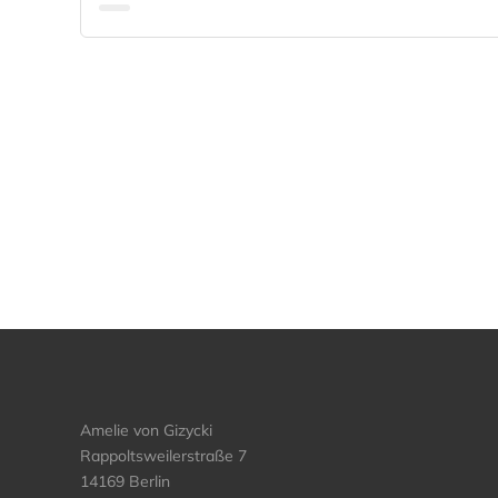
Amelie von Gizycki
Rappoltsweilerstraße 7
14169 Berlin