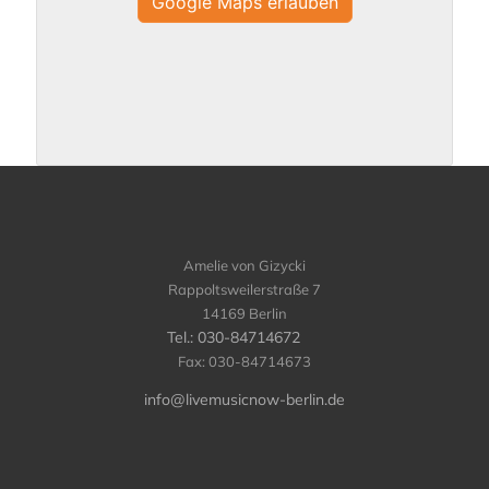
Google Maps erlauben
Amelie von Gizycki
Rappoltsweilerstraße 7
14169 Berlin
Tel.: 030-84714672
Fax: 030-84714673
info@livemusicnow-berlin.de