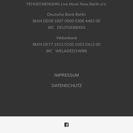
YEHUDI MENUHIN
Live Music Now,
Berlin e.V.
Deutsche Bank Berlin
IBAN DE09 1007 0000 0306 4482 00
BIC DEUTDEBBXXX
Weberbank
IBAN DE77 1012 0100 1003 0412 00
BIC WELADED1WBB
IMPRESSUM
DATENSCHUTZ