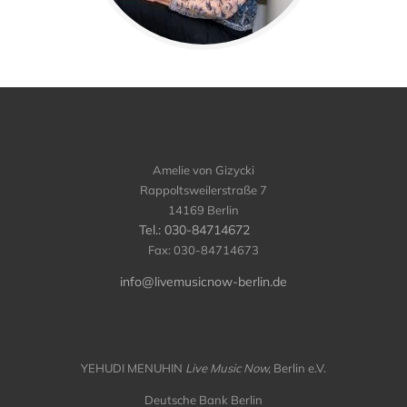
Amelie von Gizycki
Rappoltsweilerstraße 7
14169 Berlin
Tel.: 030-84714672
Fax: 030-84714673
info@livemusicnow-berlin.de
YEHUDI MENUHIN
Live Music Now,
Berlin e.V.
Deutsche Bank Berlin