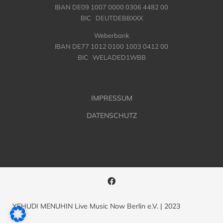
IBAN DE09 1007 0000 0306 4482 00
BIC DEUTDEBBXXX
Weberbank
IBAN DE77 1012 0100 1003 0412 00
BIC WELADED1WBB
IMPRESSUM
DATENSCHUTZ
YEHUDI MENUHIN Live Music Now Berlin e.V. | 2023