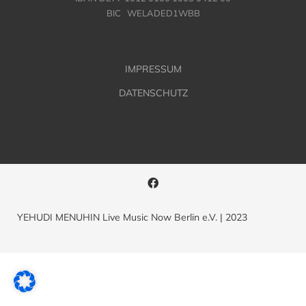
BIC WELADED1WBB
IMPRESSUM
DATENSCHUTZ
YEHUDI MENUHIN Live Music Now Berlin e.V. | 2023