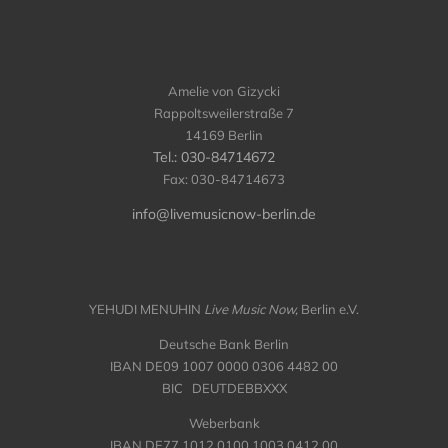
Amelie von Gizycki
Rappoltsweilerstraße 7
14169 Berlin
Tel.: 030-84714672
Fax: 030-84714673
info@livemusicnow-berlin.de
YEHUDI MENUHIN
Live Music Now,
Berlin e.V.
Deutsche Bank Berlin
IBAN DE09 1007 0000 0306 4482 00
BIC DEUTDEBBXXX
Weberbank
IBAN DE77 1012 0100 1003 0412 00